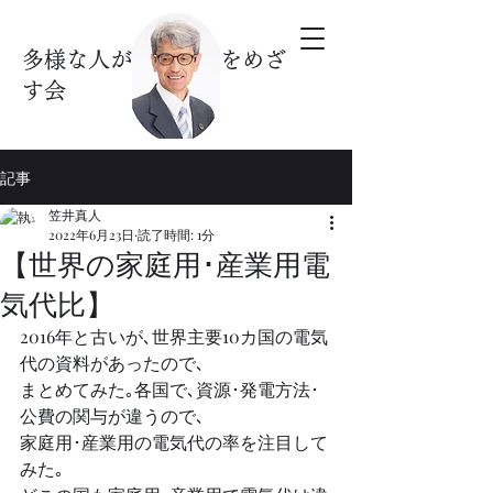
多様な人が暮らす街をめざ
す会
記事
笠井真人
2022年6月23日
読了時間: 1分
【世界の家庭用･産業用電
気代比】
2016年と古いが､世界主要10カ国の電気
代の資料があったので､
まとめてみた｡各国で､資源･発電方法･
公費の関与が違うので､
家庭用･産業用の電気代の率を注目して
みた｡