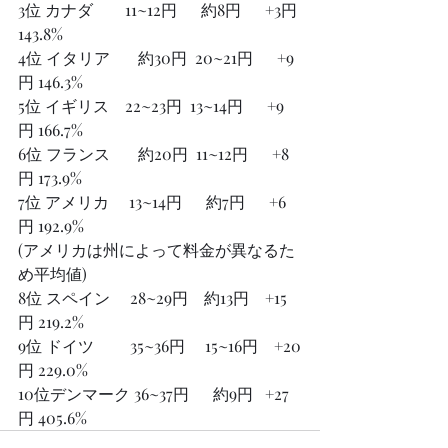
3位 カナダ        11~12円      約8円      +3円 
143.8%
4位 イタリア       約30円  20~21円      +9
円 146.3%
5位 イギリス    22~23円  13~14円      +9
円 166.7%
6位 フランス       約20円  11~12円      +8
円 173.9%
7位 アメリカ     13~14円      約7円      +6
円 192.9%
(アメリカは州によって料金が異なるた
め平均値) 
8位 スペイン     28~29円    約13円    +15
円 219.2%
9位 ドイツ         35~36円 　15~16円    +20
円 229.0%
10位デンマーク 36~37円      約9円   +27
円 405.6%