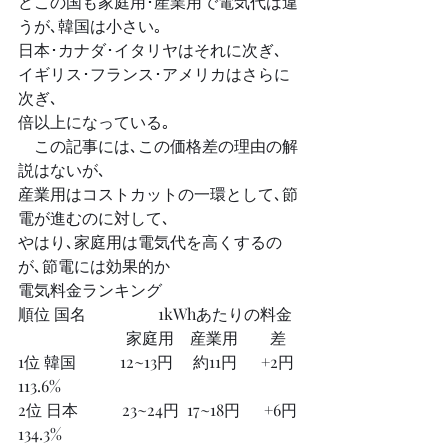
どこの国も家庭用･産業用で電気代は違
うが､韓国は小さい｡
日本･カナダ･イタリヤはそれに次ぎ､
イギリス･フランス･アメリカはさらに
次ぎ､
倍以上になっている｡
　この記事には､この価格差の理由の解
説はないが､
産業用はコストカットの一環として､節
電が進むのに対して､
やはり､家庭用は電気代を高くするの
が､節電には効果的か
電気料金ランキング 
順位 国名 　　         1kWhあたりの料金 
 　　                  家庭用    産業用        差 
1位 韓国           12~13円     約11円      +2円 
113.6%
2位 日本           23~24円  17~18円      +6円 
134.3%