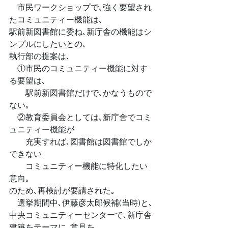
　市民ワークショップで､強く要望され
たコミュニティー機能は､
駅前新図書館に委ね､新庁舎の機能はシ
ンプルにしたいとの､
執行部の提案は､
　①市民のコミュニティー機能に対す
る要望は､
　　駅前新図書館だけで､かなうもので
ない｡
　②教育委員会としては､新庁舎でコミ
ュニティー機能が
　　充実すれば､図書館は図書館でしか
できない
　　コミュニティー機能に特化したい
意向｡
のため､再検討が要請された｡
　選挙期間中､伊藤彦太郎候補(当時)と､
中央コミュニティーセンターで､新庁舎
建築をテーマに､意見を