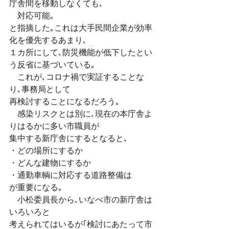
庁舎間を移動しなくても､
　対応可能｡
と指摘した｡これは大手民間企業が効率
化を優先するあまり､
１カ所にして､防災機能が低下したとい
う反省に基づいている｡
　これが､コロナ禍で実証することな
り､事務局として
再検討することになるだろう｡
　感染リスクとは別に､現在の本庁舎よ
りはるかに多い市職員が
集中する新庁舎にするとなると､
・どの場所にするか
・どんな建物にするか
・通勤車輌に対応する道路整備は
が重要になる｡
　小松委員長から､いなべ市の新庁舎は
いろいろと
考えられてはいるが｢検討にあたって市