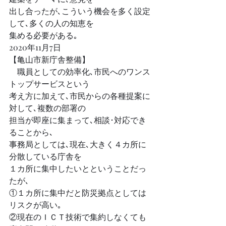
出し合ったが､こういう機会を多く設定
して､多くの人の知恵を
集める必要がある｡
2020年11月7日 
【亀山市新庁舎整備】
　職員としての効率化､市民へのワンス
トップサービスという
考え方に加えて､市民からの各種提案に
対して､複数の部署の
担当が即座に集まって､相談･対応でき
ることから､
事務局としては､現在､大きく４カ所に
分散している庁舎を
１カ所に集中したいとということだっ
たが､
①１カ所に集中だと防災拠点としては
リスクが高い｡
②現在のＩＣＴ技術で集約しなくても