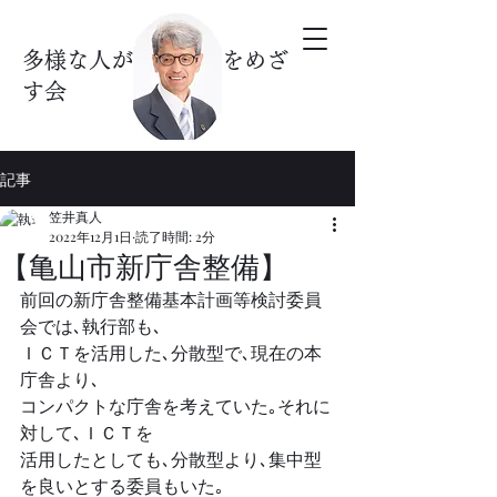
多様な人が暮らす街をめざ
す会
記事
笠井真人
2022年12月1日
読了時間: 2分
【亀山市新庁舎整備】
前回の新庁舎整備基本計画等検討委員
会では､執行部も､
ＩＣＴを活用した､分散型で､現在の本
庁舎より､
コンパクトな庁舎を考えていた｡それに
対して､ＩＣＴを
活用したとしても､分散型より､集中型
を良いとする委員もいた｡