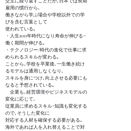
交互に繰り返すことだが､日本では長期
雇用の慣行から､
働きながら学ぶ場合や学校以外での学
びを含む言葉として
使われている｡
・人生100年時代になり寿命が伸びる=
働く期間が伸びる｡
・テクノロジー/時代の進化で仕事に求
められるスキルが変わる｡
ことから､学校を卒業後､一生働き続け
るモデルは通用しなくなり､
スキルを身につけ､向上させる必要にも
なると予想されている｡
　企業も､経営環境やビジネスモデルの
変化に応じて､
従業員に求めるスキル･知識も変化する
ので､そうした変化に
対応する人材を確保する必要がある｡
海外であれば人を入れ替えることで対