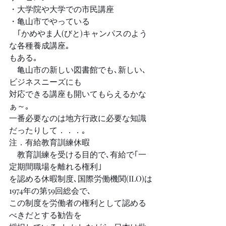
・大学院や大学での市民講座
・亀山市でやっている
　｢かめやま人(びと)キャンパスのよう
な各種養成講座｡
もある｡
　亀山市の新しい図書館でも､新しい､
ビジネスニーズにも
対応できる講座も開いてもらえるかな
ぁ～｡
一番必要なのは地方行政に必要な知識
だったりして．．．｡
注．有給教育訓練休暇
　教育訓練を受ける目的で､有給で｢一
定期間職場を離れる権利｣
を認める休暇制度､国際労働機関(ILO)は
1974年の第59回総会で､
この制度を労働者の権利として認める
べきだとする勧告を