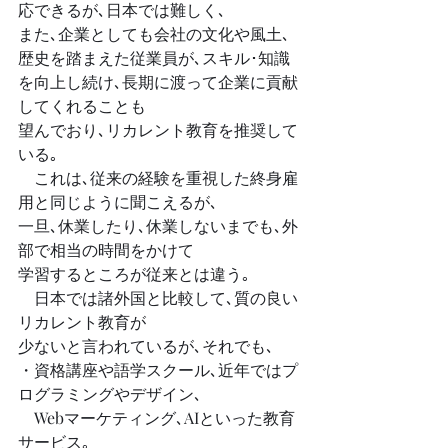
応できるが､日本では難しく､
また､企業としても会社の文化や風土､
歴史を踏まえた従業員が､スキル･知識
を向上し続け､長期に渡って企業に貢献
してくれることも
望んでおり､リカレント教育を推奨して
いる｡
　これは､従来の経験を重視した終身雇
用と同じように聞こえるが､
一旦､休業したり､休業しないまでも､外
部で相当の時間をかけて
学習するところが従来とは違う｡
　日本では諸外国と比較して､質の良い
リカレント教育が
少ないと言われているが､それでも､
・資格講座や語学スクール､近年ではプ
ログラミングやデザイン､
　Webマーケティング､AIといった教育
サービス｡