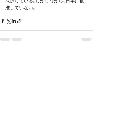
採択している｡しかしながら､日本は批
准していない｡
最新記事
すべて表示