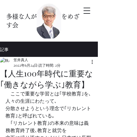
多様な人が暮らす街をめざ
す会
記事
笠井真人
2022年6月24日
読了時間: 2分
【人生100年時代に重要な
｢働きながら学ぶ｣教育】
　ここで重要な学習とは｢学校教育｣を､
人々の生涯にわたって､
分散させようという理念で｢リカレント
教育｣と呼ばれている｡
　｢リカレント教育｣の本来の意味は義
務教育終了後､教育と就労を