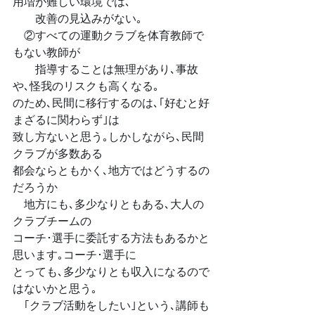
用増が難しい環境では､
　　改善の見込みがない｡
　②すべての運動クラブを体育教師で
もない教師が
　　指導することは無理があり､事故
や､怪我のリスクも高くなる｡
のため､民間に移行するのは､｢好むと好
まざるに関わらず｣は
致し方ないと思う｡しかしながら､民間
クラブが多数ある
都会ならともかく､地方ではどうするの
だろうか
　地方にも､多少なりともある､大人の
クラブチームの
コーチ･選手に委託する方法もあるかと
思います｡コーチ･選手に
とっても､多少なりとも収入になるので
はないかと思う｡
　｢クラブ活動をしたい｣という､講師も