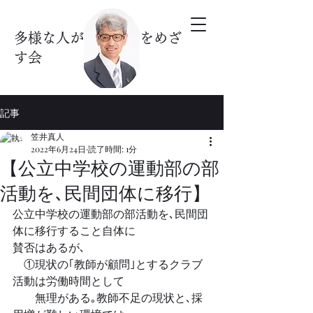
多様な人が暮らす街をめざ
す会
記事
笠井真人
2022年6月24日
読了時間: 1分
【公立中学校の運動部の部
活動を､民間団体に移行】
公立中学校の運動部の部活動を､民間団
体に移行すること自体に
賛否はあるが､
　①現状の｢教師が顧問｣とするクラブ
活動は労働時間として
　　無理がある｡教師不足の現状と､採