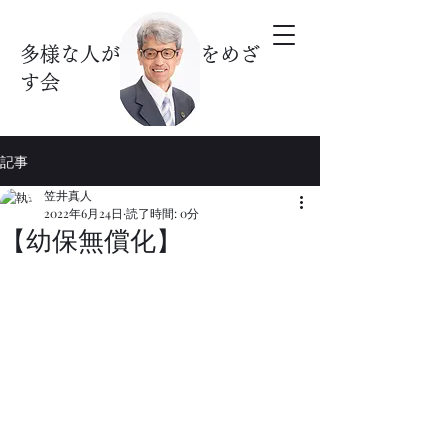
多様な人が暮らす街をめざ
す会
記事
笠井真人
2022年6月24日
読了時間: 0分
【幼保無償化】