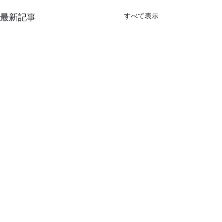
最新記事
すべて表示
【100％ミドリ
軽油と同等の性
コメント
100％ミドリムシ