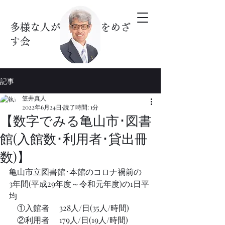
多様な人が暮らす街をめざ
す会
記事
笠井真人
2022年6月24日
読了時間: 1分
【数字でみる亀山市･図書
館(入館数･利用者･貸出冊
数)】
亀山市立図書館･本館のコロナ禍前の
3年間(平成29年度～令和元年度)の1日平
均
　①入館者　 328人/日(35人/時間)
　②利用者　 179人/日(19人/時間)