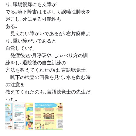
り､職場復帰にも支障が
でる｡嚥下障害はまさしく誤嚥性肺炎を
起こし､死に至る可能性も
ある｡
　見えない障がいであるが､右片麻痺よ
り､重い障がいであると
自覚していた｡
　発症後3か月呼吸や､しゃべり方の訓
練をし､退院後の自主訓練の
方法を教えてくれたのは､言語聴覚士｡
　嚥下の検査の画像を見て､水を飲む時
の注意を
教えてくれたのも､言語聴覚士の先生だ
った｡