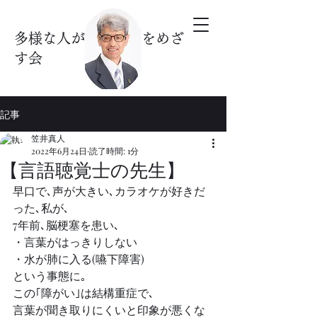
多様な人が暮らす街をめざ
す会
記事
笠井真人
2022年6月24日
読了時間: 1分
【言語聴覚士の先生】
早口で､声が大きい､カラオケが好きだ
った､私が､
7年前､脳梗塞を患い､
・言葉がはっきりしない
・水が肺に入る(嚥下障害)
という事態に｡
この｢障がい｣は結構重症で､
言葉が聞き取りにくいと印象が悪くな