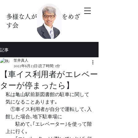
多様な人が暮らす街をめざ
す会
記事
笠井真人
2022年6月23日
読了時間: 1分
【車イス利用者がエレベー
ターが停まったら】
私は亀山駅前新図書館の駐車に関して
気になることあります｡
　①車イス利用者が自分で運転して､入
館した場合､地下駐車場に
　　駐めて､｢エレベーター｣を使って階
上に行く｡