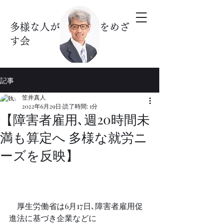
多様な人が暮らす街をめざ
す会
記事
笠井真人
2022年6月29日
読了時間: 1分
【障害者雇用､週20時間未
満も算定へ 多様な就労ニ
ーズを反映】
　厚生労働省は6月17日､障害者雇用促
進法に基づき企業などに