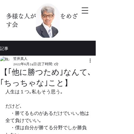
多様な人が暮らす街をめざ
す会
記事
笠井真人
2022年6月24日
読了時間: 1分
【｢他に勝つため｣なんて､
｢ちっちゃな｣こと】
人生は１つ｡私もそう思う｡
だけど､
　・勝てるものがあるだけでいい｡他は
全て負けでいい｡
　・僕は自分が勝てる分野でしか勝負